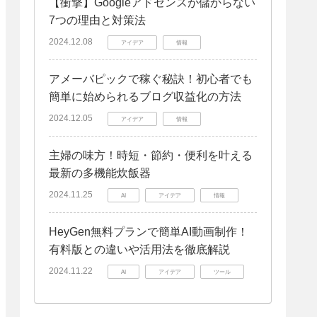
【衝撃】Googleアドセンスが儲からない
7つの理由と対策法
2024.12.08
アイデア
情報
アメーバピックで稼ぐ秘訣！初心者でも
簡単に始められるブログ収益化の方法
2024.12.05
アイデア
情報
主婦の味方！時短・節約・便利を叶える
最新の多機能炊飯器
2024.11.25
AI
アイデア
情報
HeyGen無料プランで簡単AI動画制作！
有料版との違いや活用法を徹底解説
2024.11.22
AI
アイデア
ツール